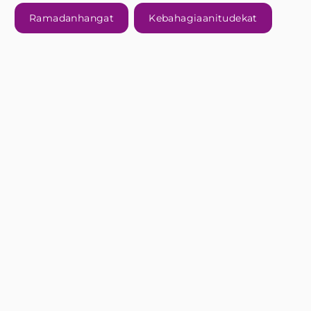
Ramadanhangat
Kebahagiaanitudekat