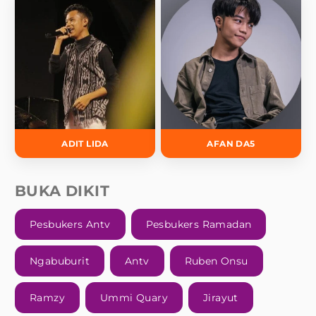
ADIT LIDA
AFAN DA5
BUKA DIKIT
Pesbukers Antv
Pesbukers Ramadan
Ngabuburit
Antv
Ruben Onsu
Ramzy
Ummi Quary
Jirayut