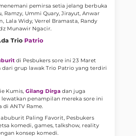
menemani pemirsa setia jelang berbuka
 Ramzy, Ummi Quary, Jirayut, Anwar
, Lala Widy, Verrel Bramasta, Randy
adz Munawir Ngacir.
Ada Trio
Patrio
burit
di Pesbukers sore ini 23 Maret
dari grup lawak Trio Patrio yang terdiri
pie Kumis,
Gilang Dirga
dan juga
 lewatkan penampilan mereka sore ini
ya di ANTV Rame.
abuburit Paling Favorit, Pesbukers
a komedi, games, talkshow, reality
dengan konsep komedi.