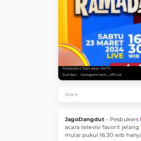
Pesbukers Ramadan ANTV
Sumber :
Instagram/antv_official
Share
JagoDangdut
– Pesbukers
acara televisi favorit jelan
mulai pukul 16.30 wib hany