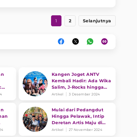
1
2
Selanjutnya
an
Kangen Joget ANTV
Kembali Hadir: Ada Wika
:
Salim, J-Rocks hingga
ti
Duo Anggrek! Catat
24
Artikel
3 Desember 2024
Tanggalnya
an
Mulai dari Pedangdut
nan
Hingga Pelawak, Intip
Deretan Artis Maju di
ma
Pilkada 2024
24
Artikel
27 November 2024