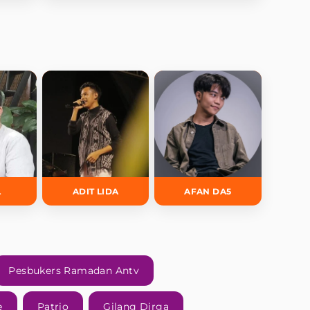
L
ADIT LIDA
AFAN DA5
Pesbukers Ramadan Antv
e
Patrio
Gilang Dirga