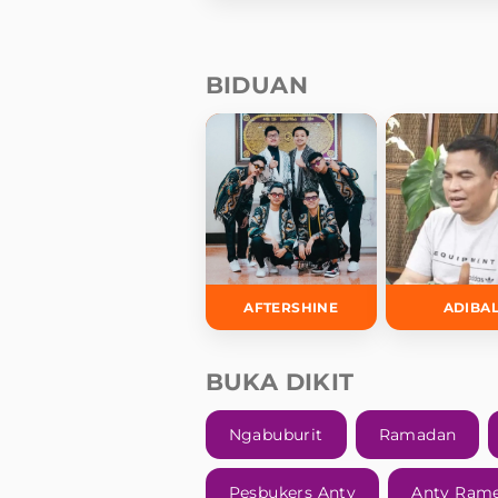
BIDUAN
AFTERSHINE
ADIBA
BUKA DIKIT
Ngabuburit
Ramadan
Pesbukers Antv
Antv Ram