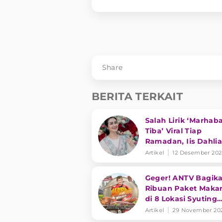
Share
BERITA TERKAIT
Salah Lirik ‘Marhab
Tiba’ Viral Tiap
Ramadan, Iis Dahlia
Semua Penyanyi Pas
Artikel
12 Desember 20
Pernah
Geger! ANTV Bagik
Ribuan Paket Maka
di 8 Lokasi Syuting
Masak Besar Bersa
Artikel
29 November 20
Bobon Santoso