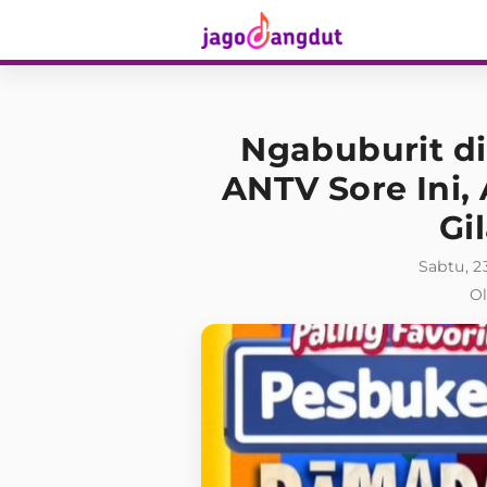
Ngabuburit d
ANTV Sore Ini,
Gi
Sabtu, 2
Ol