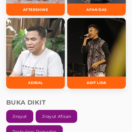
AFTERSHINE
AFAN DA5
ADIBAL
ADIT LIDA
BUKA DIKIT
Jirayut
Jirayut Afisan
Pesbukers Ramadan