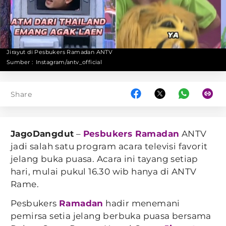
Jirayut di Pesbukers Ramadan ANTV
Sumber :
Instagram/antv_official
Share
JagoDangdut
–
Pesbukers Ramadan
ANTV
jadi salah satu program acara televisi favorit
jelang buka puasa. Acara ini tayang setiap
hari, mulai pukul 16.30 wib hanya di ANTV
Rame.
Pesbukers
Ramadan
hadir menemani
pemirsa setia jelang berbuka puasa bersama