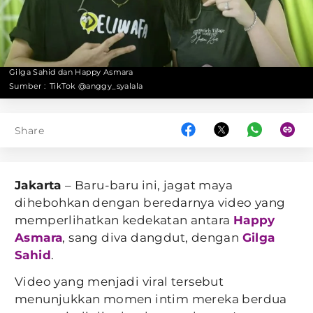
Gilga Sahid dan Happy Asmara
Sumber :
TikTok @anggy_syalala
Share
Jakarta
– Baru-baru ini, jagat maya
dihebohkan dengan beredarnya video yang
memperlihatkan kedekatan antara
Happy
Asmara
, sang diva dangdut, dengan
Gilga
Sahid
.
Video yang menjadi viral tersebut
menunjukkan momen intim mereka berdua