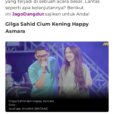
yang terjadi di sebuah acara besar. Lantas
seperti apa kelanjutannya? Berikut
ini
JagoDangdut
sajikan untuk Anda!
Gilga Sahid Cium Kening Happy
Asmara
Gilga Sahid dan Happy Asmara
Foto :
YouTube MUARA BINTANG