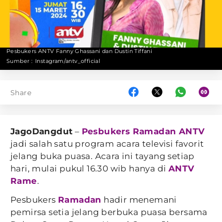
Pesbukers ANTV Fanny Ghassani dan Dustin Tiffani
Sumber :
Instagram/antv_official
Share
JagoDangdut
–
Pesbukers Ramadan ANTV
jadi salah satu program acara televisi favorit
jelang buka puasa. Acara ini tayang setiap
hari, mulai pukul 16.30 wib hanya di
ANTV
Rame
.
Pesbukers
Ramadan
hadir menemani
pemirsa setia jelang berbuka puasa bersama