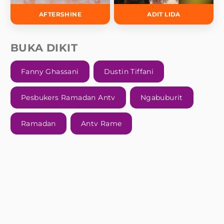
AFTERSHINE
ADIT LIDA
BUKA DIKIT
Fanny Ghassani
Dustin Tiffani
Pesbukers Ramadan Antv
Ngabuburit
Ramadan
Antv Rame