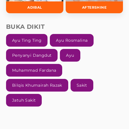
ADIBAL
AFTERSHINE
BUKA DIKIT
Ayu Ting Ting
Ayu Rosmalina
Penyanyi Dangdut
Ayu
Muhammad Fardana
Bilqis Khumairah Razak
Sakit
Jatuh Sakit