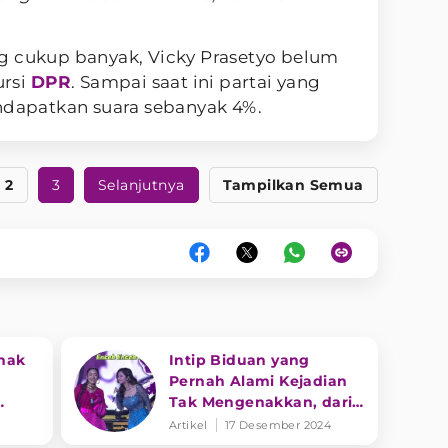
g cukup banyak, Vicky Prasetyo belum
ursi
DPR
. Sampai saat ini partai yang
apatkan suara sebanyak 4%.
2
3
Selanjutnya
Tampilkan Semua
nak
Intip Biduan yang
Pernah Alami Kejadian
Tak Mengenakkan, dari
Pelecahan Hingga
Artikel
17 Desember 2024
Kerusakan Materil