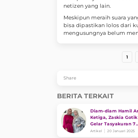
netizen yang lain.
Meskipun meraih suara yan
bisa dipastikan lolos dari k
mengusungnya belum mend
1
Share
BERITA TERKAIT
Diam-diam Hamil A
Ketiga, Zaskia Gotik
Gelar Tasyakuran 7
Bulanan
Artikel
20 Januari 2025