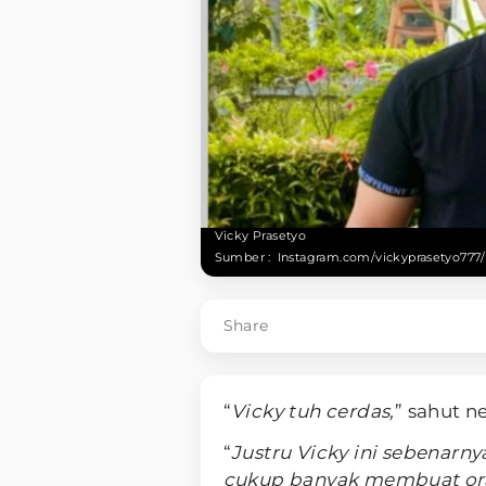
Vicky Prasetyo
Sumber :
Instagram.com/vickyprasetyo777/
Share
“
Vicky tuh cerdas,
” sahut n
“
Justru Vicky ini sebenarny
cukup banyak membuat oran