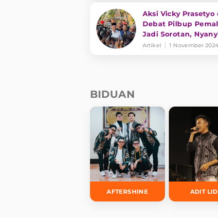
Aksi Vicky Prasetyo 
Debat Pilbup Pema
Jadi Sorotan, Nyany
Saat Pemaparan Hi
Artikel
1 November 202
Interupsi
BIDUAN
AFTERSHINE
ADIT LI