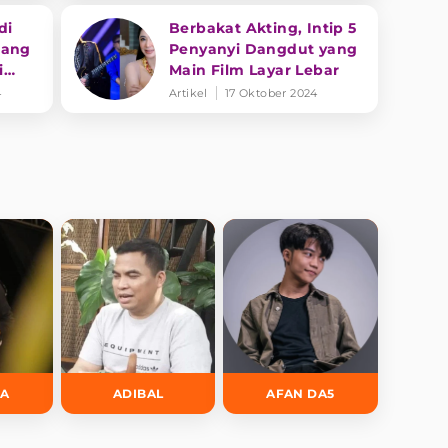
di
Berbakat Akting, Intip 5
lang
Penyanyi Dangdut yang
i
Main Film Layar Lebar
ngga
4
Artikel
17 Oktober 2024
DA
ADIBAL
AFAN DA5