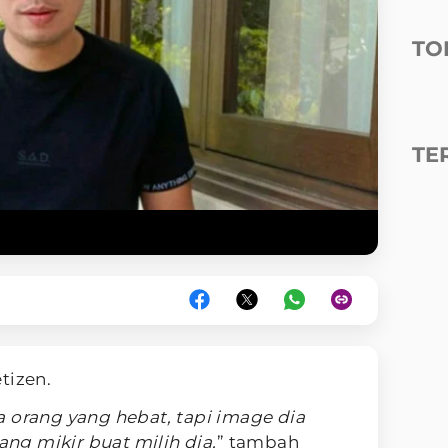
TO
TE
etizen.
a orang yang hebat, tapi image dia
g mikir buat milih dia,
” tambah