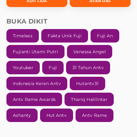
ADIT LIDA
AFAN DA5
BUKA DIKIT
Timeless
Fakta Unik Fuji
Fuji An
Fujianti Utami Putri
Vanessa Angel
Youtuber
Fuji
31 Tahun Antv
Indonesia Keren Antv
Hutantv31
Antv Rame Awards
Thariq Halilintar
Ashanty
Hut Antv
Antv Rame