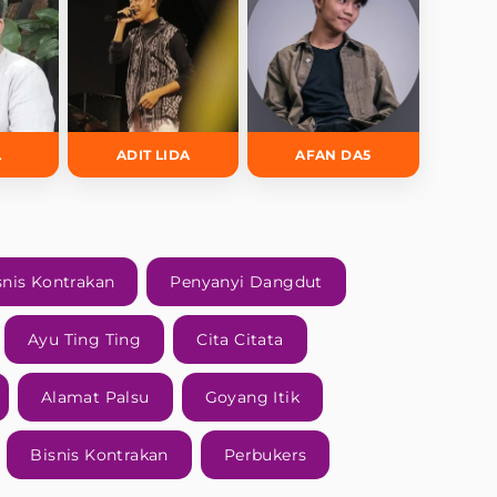
L
ADIT LIDA
AFAN DA5
nis Kontrakan
Penyanyi Dangdut
Ayu Ting Ting
Cita Citata
Alamat Palsu
Goyang Itik
Bisnis Kontrakan
Perbukers