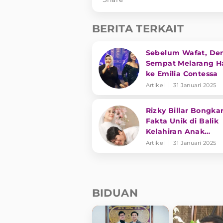
BERITA TERKAIT
Sebelum Wafat, De
Sempat Melarang Ha
ke Emilia Contessa
Artikel
31 Januari 2025
Rizky Billar Bongka
Fakta Unik di Balik
Kelahiran Anak
Keduanya
Artikel
31 Januari 2025
BIDUAN