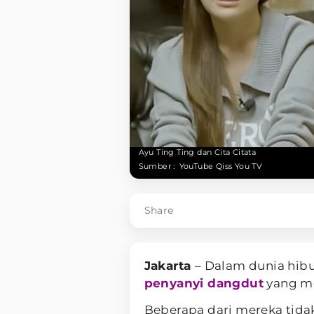
Ayu Ting Ting dan Cita Citata
Sumber :
YouTube Qiss You TV
Share
Jakarta
– Dalam dunia hib
penyanyi dangdut
yang me
Beberapa dari mereka tidak