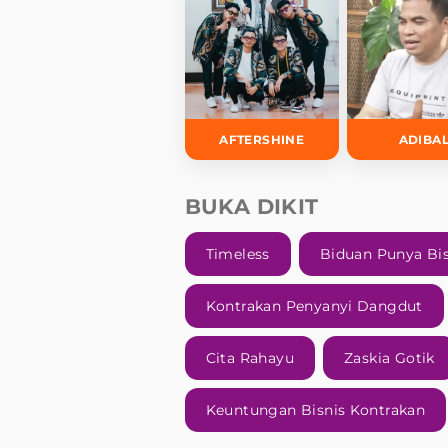
AFTERSHINE
ADIBA
BUKA DIKIT
Timeless
Biduan Punya Bis
Kontrakan Penyanyi Dangdut
Cita Rahayu
Zaskia Gotik
Keuntungan Bisnis Kontrakan