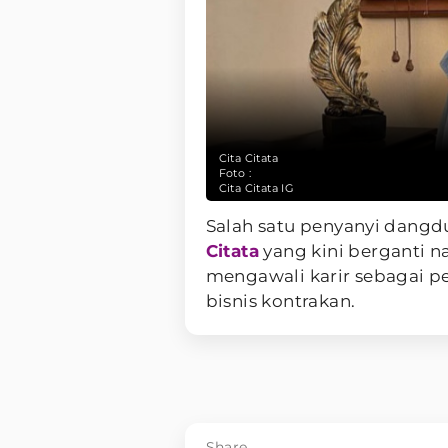
Cita Citata
Foto :
Cita Citata IG
Salah satu penyanyi dangd
Citata
yang kini berganti 
mengawali karir sebagai 
bisnis kontrakan.
Share