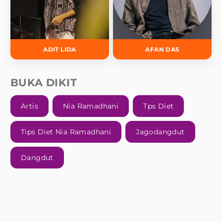
ADIT LIDA
AFAN DA5
BUKA DIKIT
Artis
Nia Ramadhani
Tps Diet
Tips Diet Nia Ramadhani
Jagodangdut
Dangdut