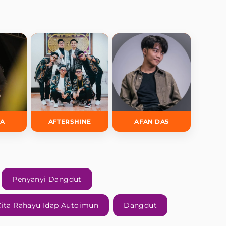
DA
AFTERSHINE
AFAN DA5
Penyanyi Dangdut
Cita Rahayu Idap Autoimun
Dangdut