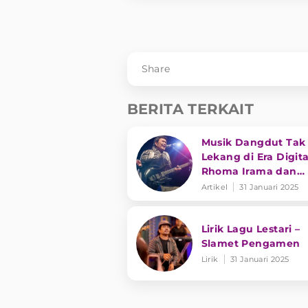
Share
BERITA TERKAIT
Musik Dangdut Tak
Lekang di Era Digita
Rhoma Irama dan
Transformasi Genre
Artikel
31 Januari 2025
Lirik Lagu Lestari –
Slamet Pengamen
Lirik
31 Januari 2025