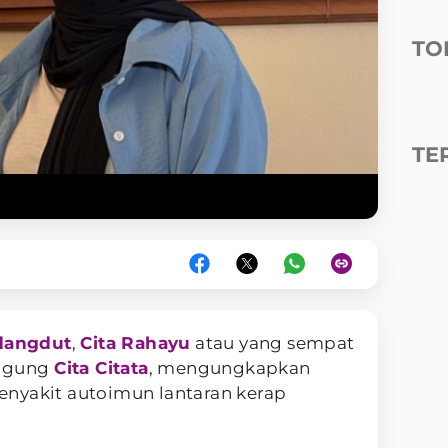
TO
TE
dangdut
,
Cita Rahayu
atau yang sempat
nggung
Cita Citata
, mengungkapkan
nyakit autoimun lantaran kerap