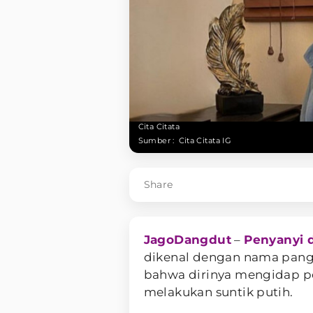
Cita Citata
Sumber :
Cita Citata IG
Share
JagoDangdut
–
Penyanyi 
dikenal dengan nama pa
bahwa dirinya mengidap pe
melakukan suntik putih.