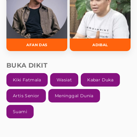
AFAN DA5
ADIBAL
BUKA DIKIT
Kiki Fatmala
Wasiat
Kabar Duka
Artis Senior
Meninggal Dunia
Suami