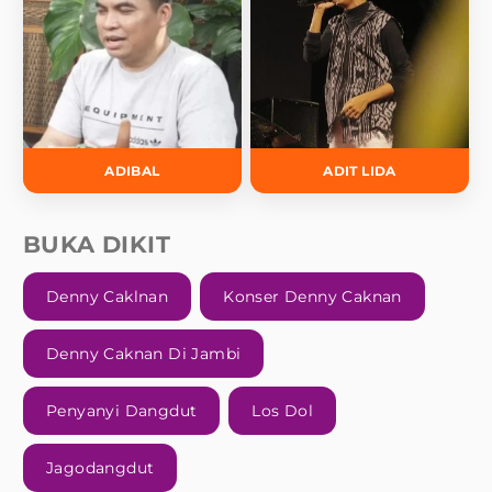
ADIBAL
ADIT LIDA
BUKA DIKIT
Denny Caklnan
Konser Denny Caknan
Denny Caknan Di Jambi
Penyanyi Dangdut
Los Dol
Jagodangdut