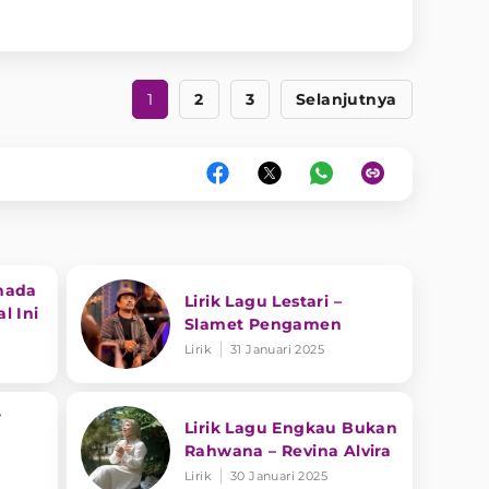
1
2
3
Selanjutnya
nada
Lirik Lagu Lestari –
l Ini
Slamet Pengamen
Lirik
31 Januari 2025
r
Lirik Lagu Engkau Bukan
Rahwana – Revina Alvira
Lirik
30 Januari 2025