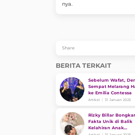
nya.
Share
BERITA TERKAIT
Sebelum Wafat, De
Sempat Melarang Ha
ke Emilia Contessa
Artikel
31 Januari 2025
Rizky Billar Bongka
Fakta Unik di Balik
Kelahiran Anak
Keduanya
Artikel
31 Januari 2025