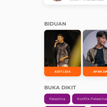
BIDUAN
ADIT LIDA
AFAN D
BUKA DIKIT
Palestina
Konflik Palestina