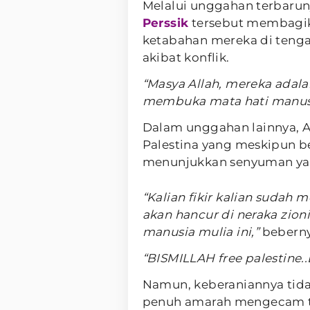
Melalui unggahan terbarun
Perssik
tersebut membagika
ketabahan mereka di teng
akibat konflik.
“Masya Allah, mereka adala
membuka mata hati manusi
Dalam unggahan lainnya, 
Palestina yang meskipun ber
menunjukkan senyuman yan
“Kalian fikir kalian sudah
akan hancur di neraka zion
manusia mulia ini,”
beberny
“BISMILLAH free palestin
Namun, keberaniannya tidak
penuh amarah mengecam tin