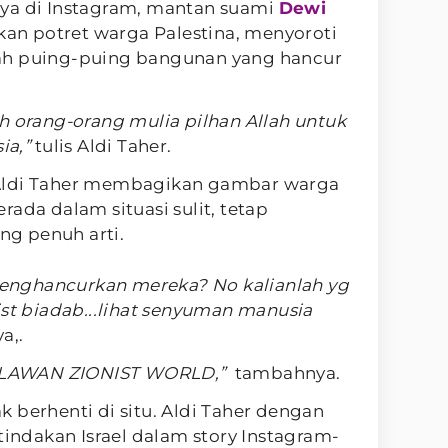
ya di Instagram, mantan suami
Dewi
n potret warga Palestina, menyoroti
ah puing-puing bangunan yang hancur
h orang-orang mulia pilhan Allah untuk
a,”
tulis Aldi Taher.
Aldi Taher membagikan gambar warga
ada dalam situasi sulit, tetap
g penuh arti.
 menghancurkan mereka? No kalianlah yg
ist biadab...lihat senyuman manusia
a,.
e..LAWAN ZIONIST WORLD,”
tambahnya.
 berhenti di situ. Aldi Taher dengan
dakan Israel dalam story Instagram-