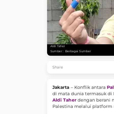
Aldi Taher
Sumber :
Berbagai Sumber
Share
Jakarta
– Konflik antara
Pal
di mata dunia termasuk di I
Aldi Taher
dengan berani 
Palestina melalui platform