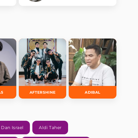
A5
AFTERSHINE
ADIBAL
 Dan Israel
Aldi Taher