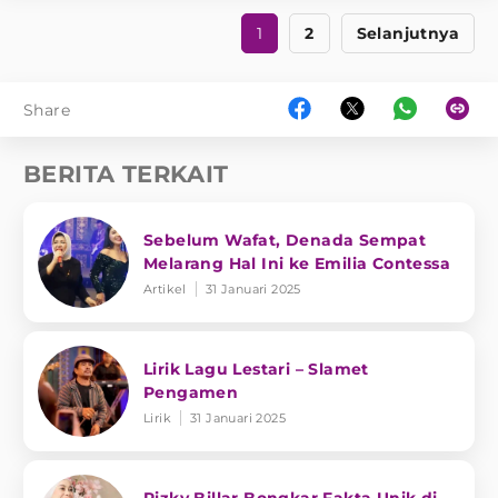
1
2
Selanjutnya
Share
BERITA TERKAIT
Sebelum Wafat, Denada Sempat
Melarang Hal Ini ke Emilia Contessa
Artikel
31 Januari 2025
Lirik Lagu Lestari – Slamet
Pengamen
Lirik
31 Januari 2025
Rizky Billar Bongkar Fakta Unik di