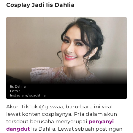
Cosplay Jadi Iis Dahlia
Iis Dahlia
Foto :
Instagram/isdadahlia
Akun TikTok @giswaa, baru-baru ini viral
lewat konten cosplaynya. Pria dalam akun
tersebut berusaha menyerupai
penyanyi
dangdut
Iis Dahlia. Lewat sebuah postingan