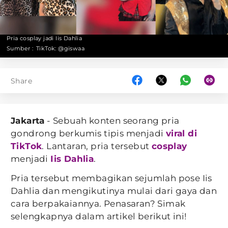
Pria cosplay jadi Iis Dahlia
Sumber :
TikTok: @giswaa
Share
Jakarta
- Sebuah konten seorang pria
gondrong berkumis tipis menjadi
viral di
TikTok
. Lantaran, pria tersebut
cosplay
menjadi
Iis Dahlia
.
Pria tersebut membagikan sejumlah pose Iis
Dahlia dan mengikutinya mulai dari gaya dan
cara berpakaiannya. Penasaran? Simak
selengkapnya dalam artikel berikut ini!