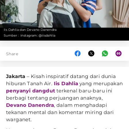
Iis Dahlia dan Devano Danendra
Sumber :
instagram: @iisdahlia
Share
Jakarta
– Kisah inspiratif datang dari dunia
hiburan Tanah Air.
Iis Dahlia
yang merupakan
penyanyi dangdut
terkenal baru-baru ini
berbagi tentang perjuangan anaknya,
Devano Danendra
, dalam menghadapi
tekanan mental dan komentar miring dari
warganet.