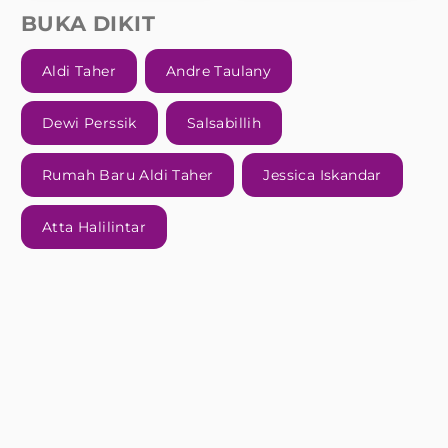
BUKA DIKIT
Aldi Taher
Andre Taulany
Dewi Perssik
Salsabillih
Rumah Baru Aldi Taher
Jessica Iskandar
Atta Halilintar