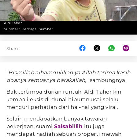
Aldi Taher
Sumber :
Berbagai Sumber
Share
"
Bismillah alhamdulillah ya Allah terima kasih
doanya semuanya barakallah,
" sambungnya.
Bak tertimpa durian runtuh, Aldi Taher kini
kembali eksis di dunai hiburan usai selalu
mencuri perhatian dari hal-hal yang viral.
Selain mendapatkan banyak tawaran
pekerjaan, suami
Salsabillih
itu juga
mendapat hadiah sebuah properti mewah