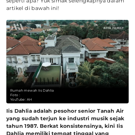
seperti apa? Yuk simak selengkapnya dalam
artikel di bawah ini!
Rumah mewah Iis Dahlia
Foto :
YouTube: AH
Iis Dahlia adalah pesohor senior Tanah Air
yang sudah terjun ke industri musik sejak
tahun 1987. Berkat konsistensinya, kini Iis
Dahlia memiliki tempat tinggal yang