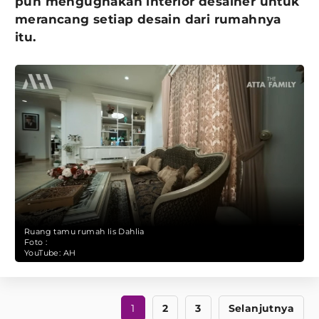
pun mengugnakan interior desainer untuk
merancang setiap desain dari rumahnya
itu.
Ruang tamu rumah Iis Dahlia
Foto :
YouTube: AH
1
2
3
Selanjutnya