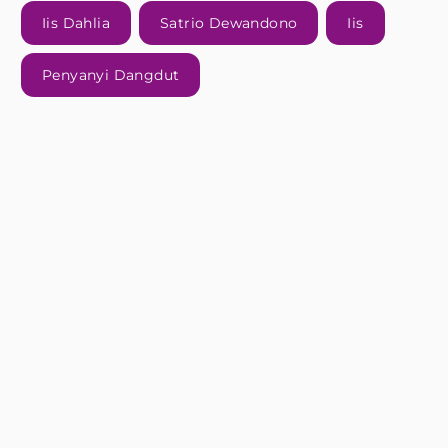
Iis Dahlia
Satrio Dewandono
Iis
Penyanyi Dangdut