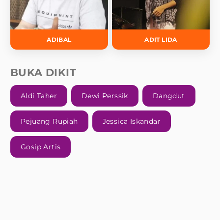
ADIBAL
ADIT LIDA
BUKA DIKIT
Aldi Taher
Dewi Perssik
Dangdut
Pejuang Rupiah
Jessica Iskandar
Gosip Artis