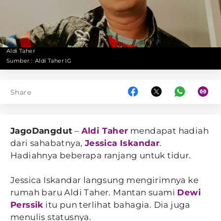
Aldi Taher
Sumber :
Aldi Taher IG
Share
JagoDangdut
–
Aldi Taher
mendapat hadiah
dari sahabatnya,
Jessica Iskandar
.
Hadiahnya beberapa ranjang untuk tidur.
Jessica Iskandar langsung mengirimnya ke
rumah baru Aldi Taher. Mantan suami
Dewi
Perssik
itu pun terlihat bahagia. Dia juga
menulis statusnya.