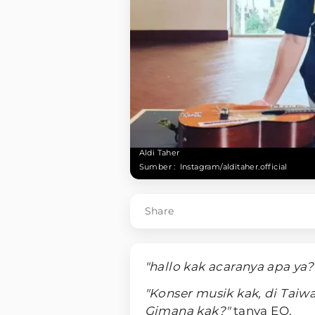
Aldi Taher
Sumber :
Instagram/alditaher.official
Share
"hallo kak acaranya apa ya
"Konser musik kak, di Taiwa
Gimana kak?"
tanya EO.