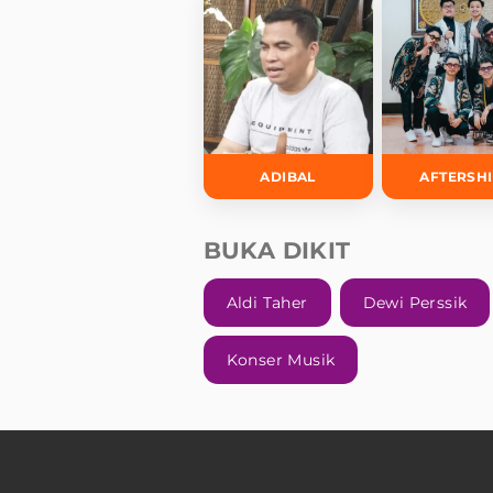
ADIBAL
AFTERSH
BUKA DIKIT
Aldi Taher
Dewi Perssik
Konser Musik