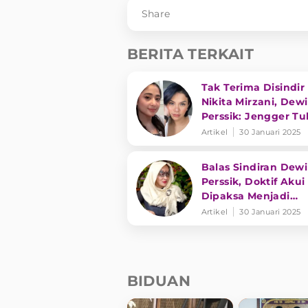
Share
BERITA TERKAIT
Tak Terima Disindir
Nikita Mirzani, Dewi
Perssik: Jengger Tu
Tong Kosong Nyari
Artikel
30 Januari 2025
Bunyinya
Balas Sindiran Dewi
Perssik, Doktif Akui
Dipaksa Menjadi
Bintang Tamu Hing
Artikel
30 Januari 2025
Keluhkan Bayaran
BIDUAN