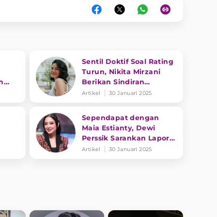
Sentil Doktif Soal Rating
Turun, Nikita Mirzani
h
Berikan Sindiran
ng
Menohok ke Dewi
Artikel
30 Januari 2025
Perssik
Sependapat dengan
Maia Estianty, Dewi
Perssik Sarankan Lapor
ga
BPOM daripada Bikin
Artikel
30 Januari 2025
Ribut soal Skincare