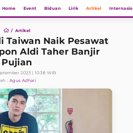
Home
Event
Biduan
Lirik
Artikel
Internasio
Artikel
i Taiwan Naik Pesawat
on Aldi Taher Banjir
Pujian
eptember 2023 | 10:38 WIB
eh :
Agus Adhari