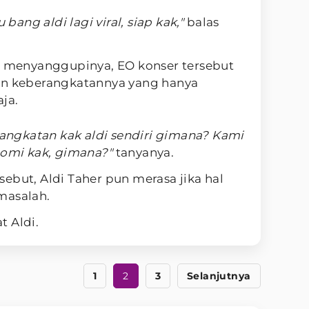
 bang aldi lagi viral, siap kak,"
balas
er menyanggupinya, EO konser tersebut
an keberangkatannya yang hanya
ja.
erangkatan kak aldi sendiri gimana? Kami
nomi kak, gimana?"
tanyanya.
ebut, Aldi Taher pun merasa jika hal
masalah.
t Aldi.
1
2
3
Selanjutnya