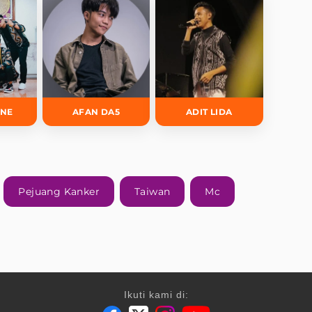
INE
AFAN DA5
ADIT LIDA
Pejuang Kanker
Taiwan
Mc
Ikuti kami di: