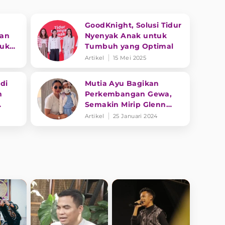
GoodKnight, Solusi Tidur
kan
Nyenyak Anak untuk
tuk
Tumbuh yang Optimal
i
Artikel
15 Mei 2025
di
Mutia Ayu Bagikan
n
Perkembangan Gewa,
Semakin Mirip Glenn
Fredly
Artikel
25 Januari 2024