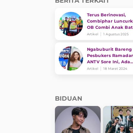
BERITA TERKAIT
Terus Berinovasi,
Combiphar Luncur
OB Combi Anak Ba
Pilek Bantu Ibu Ber
Artikel
1 Agustus 2025
Penanganan Tepat
Ngabuburit Bareng 
Pesbukers Ramada
ANTV Sore Ini, Ada
Sahila Hisyam dan
Artikel
18 Maret 2024
Jonathan Frizzy
BIDUAN