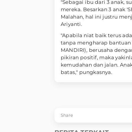
"Sebagai ibu dari 3 anak, s
mereka. Besarkan 3 anak 'S
Malahan, hal ini justru men
Ariyanti.
"Apabila niat baik terus ad
tanpa mengharap bantuan 
MANDIRI), berusaha dengan 
pikiran positif, maka yaki
kemudahan dan jalan. Anak-
batas," pungkasnya.
Share