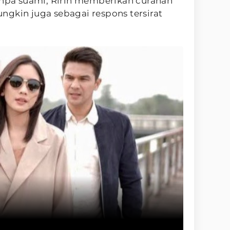
npa suami, Ririn memberikan curahan
gkin juga sebagai respons tersirat