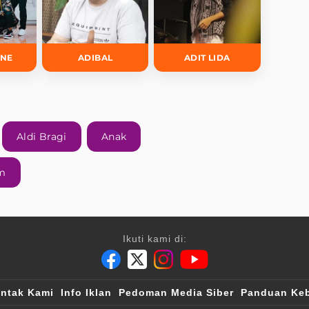
INE
ADIBAL
ADIT LIDA
Aldi Bragi
Anak
m
Ikuti kami di:
ntak Kami
Info Iklan
Pedoman Media Siber
Panduan Keb