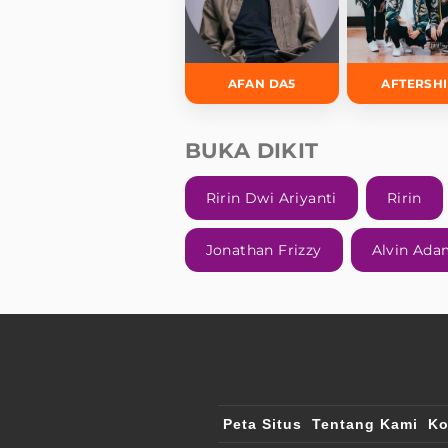
AFAN DA5
AFTERSH
BUKA DIKIT
Ririn Dwi Ariyanti
Ririn
Jonathan Frizzy
Alvin Ada
Peta Situs
Tentang Kami
Ko