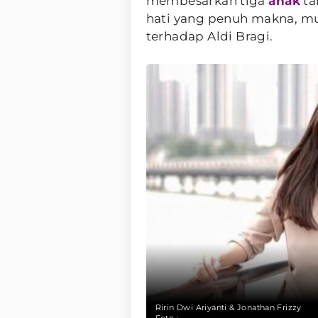
membesarkan tiga
anak
ta
hati yang penuh makna, mun
terhadap Aldi Bragi.
Ririn Dwi Ariyanti & Jonathan Frizzy
Foto :