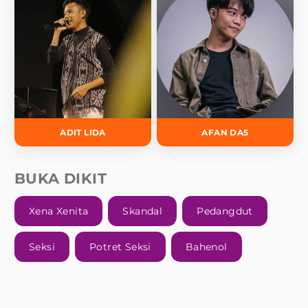
ADIT LIDA
AFAN DA5
BUKA DIKIT
Xena Xenita
Skandal
Pedangdut
Seksi
Potret Seksi
Bahenol