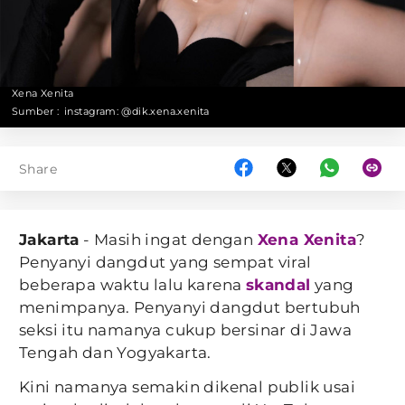
Xena Xenita
Sumber :
instagram: @dik.xena.xenita
Share
Jakarta
- Masih ingat dengan
Xena Xenita
?
Penyanyi dangdut yang sempat viral
beberapa waktu lalu karena
skandal
yang
menimpanya. Penyanyi dangdut bertubuh
seksi itu namanya cukup bersinar di Jawa
Tengah dan Yogyakarta.
Kini namanya semakin dikenal publik usai