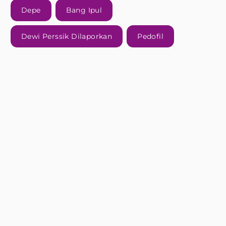
Depe
Bang Ipul
Dewi Perssik Dilaporkan
Pedofil