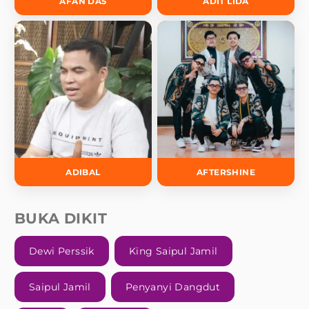
AFAN DA5
ADIT LIDA
ADIBAL
AFTERSHINE
BUKA DIKIT
Dewi Perssik
King Saipul Jamil
Saipul Jamil
Penyanyi Dangdut