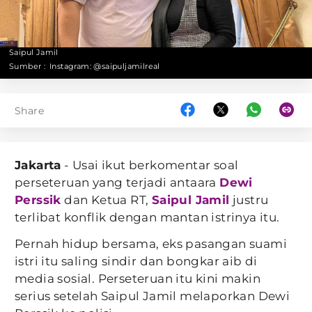
Saipul Jamil
Sumber :
Instagram: @saipuljamilreal
Share
Jakarta
- Usai ikut berkomentar soal
perseteruan yang terjadi antaara
Dewi
Perssik
dan Ketua RT,
Saipul Jamil
justru
terlibat konflik dengan mantan istrinya itu.
Pernah hidup bersama, eks pasangan suami
istri itu saling sindir dan bongkar aib di
media sosial. Perseteruan itu kini makin
serius setelah Saipul Jamil melaporkan Dewi