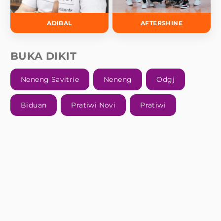
ADIBAL
AFTERSHINE
BUKA DIKIT
Neneng Savitrie
Neneng
Odgj
Biduan
Pratiwi Novi
Pratiwi