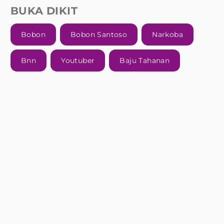
BUKA DIKIT
Bobon
Bobon Santoso
Narkoba
Bnn
Youtuber
Baju Tahanan