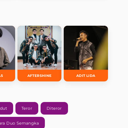
A5
AFTERSHINE
ADIT LIDA
dut
Teror
Diteror
ara Duo Semangka