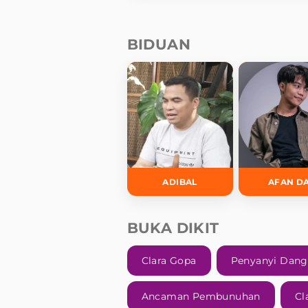
BIDUAN
ADIBAL
AFAN D
BUKA DIKIT
Clara Gopa
Penyanyi Dang
Ancaman Pembunuhan
Cl