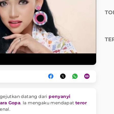
TO
TE
gejutkan datang dari
penyanyi
lara Gopa
. Ia mengaku mendapat
teror
enal.