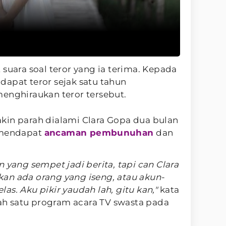
 suara soal teror yang ia terima. Kepada
apat teror sejak satu tahun
enghiraukan teror tersebut.
kin parah dialami Clara Gopa dua bulan
a mendapat
ancaman pembunuhan
dan
 yang sempet jadi berita, tapi can Clara
u kan ada orang yang iseng, atau akun-
s. Aku pikir yaudah lah, gitu kan,"
kata
alah satu program acara TV swasta pada