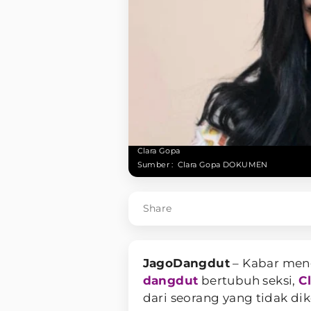
Clara Gopa
Sumber :
Clara Gopa DOKUMEN
Share
JagoDangdut
– Kabar men
dangdut
bertubuh seksi,
C
dari seorang yang tidak dik