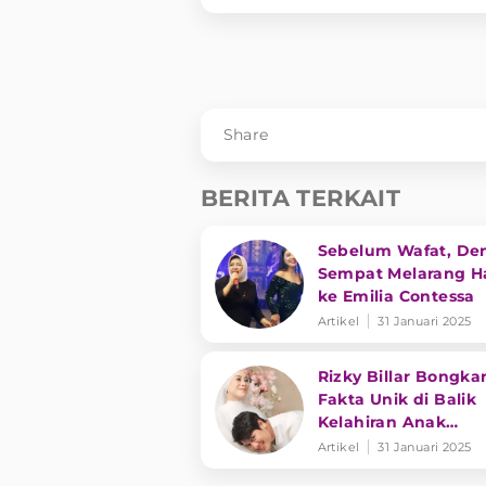
Share
BERITA TERKAIT
Sebelum Wafat, De
Sempat Melarang Ha
ke Emilia Contessa
Artikel
31 Januari 2025
Rizky Billar Bongka
Fakta Unik di Balik
Kelahiran Anak
Keduanya
Artikel
31 Januari 2025