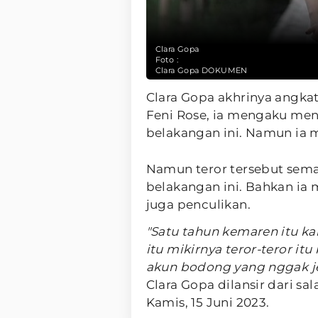
Clara Gopa
Foto :
Clara Gopa DOKUMEN
Clara Gopa akhrinya angkat
Feni Rose, ia mengaku mend
belakangan ini. Namun ia m
Namun teror tersebut sema
belakangan ini. Bahkan i
juga penculikan.
"Satu tahun kemaren itu kan
itu mikirnya teror-teror it
akun bodong yang nggak jela
Clara Gopa dilansir dari s
Kamis, 15 Juni 2023.