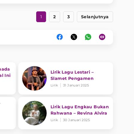
1
2
3
Selanjutnya
nada
Lirik Lagu Lestari –
l Ini
Slamet Pengamen
Lirik
31 Januari 2025
r
Lirik Lagu Engkau Bukan
Rahwana – Revina Alvira
Lirik
30 Januari 2025