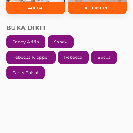
ADIBAL
AFTERSHINE
BUKA DIKIT
Sandy Arifin
Sandy
Rebecca Klopper
Rebecca
Becca
Fadly Faisal