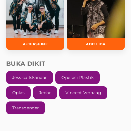
AFTERSHINE
ADIT LIDA
BUKA DIKIT
Jessica Iskandar
Operasi Plastik
Oplas
Jedar
Vincent Verhaag
Transgender