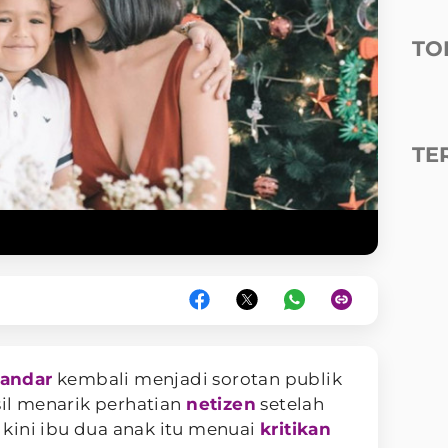
TO
TE
kandar
kembali menjadi sorotan publik
sil menarik perhatian
netizen
setelah
, kini ibu dua anak itu menuai
kritikan