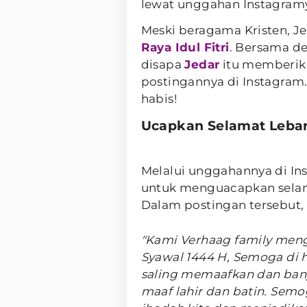
lewat unggahan Instagram
Meski beragama Kristen, Je
Raya Idul Fitri
. Bersama d
disapa
Jedar
itu memberik
postingannya di Instagram.
habis!
Ucapkan Selamat Leba
Melalui unggahannya di In
untuk menguacapkan selam
Dalam postingan tersebut,
"Kami Verhaag family mengu
Syawal 1444 H, Semoga di ha
saling memaafkan dan ban
maaf lahir dan batin. Se