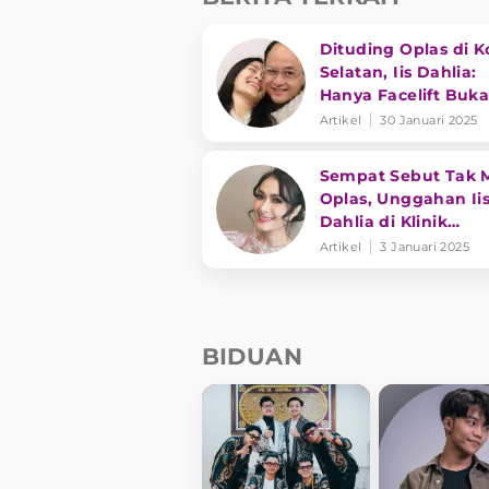
Dituding Oplas di K
Selatan, Iis Dahlia:
Hanya Facelift Buk
Ubah Wajah
Artikel
30 Januari 2025
Sempat Sebut Tak 
Oplas, Unggahan Ii
Dahlia di Klinik
Kecantikan Korea J
Artikel
3 Januari 2025
Gunjingan Netizen
BIDUAN