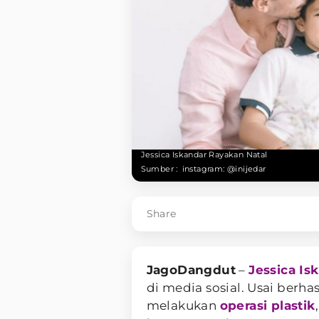
Jessica Iskandar Rayakan Natal
Sumber :
instagram: @inijedar
Share
JagoDangdut
–
Jessica Is
di media sosial. Usai berha
melakukan
operasi plastik