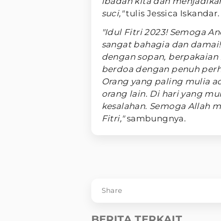
ibadah kita dan menjadika
suci,"
tulis Jessica Iskandar.
"Idul Fitri 2023! Semoga A
sangat bahagia dan damai! 
dengan sopan, berpakaian 
berdoa dengan penuh perha
Orang yang paling mulia 
orang lain. Di hari yang mu
kesalahan. Semoga Allah m
Fitri,"
sambungnya.
Share
BERITA TERKAIT