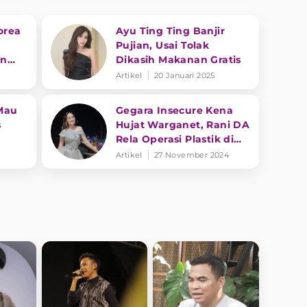
orea
Ayu Ting Ting Banjir
Pujian, Usai Tolak
an
Dikasih Makanan Gratis
Artikel
20 Januari 2025
Mau
Gegara Insecure Kena
s
Hujat Warganet, Rani DA
Rela Operasi Plastik di
adi
Korea
Artikel
27 November 2024