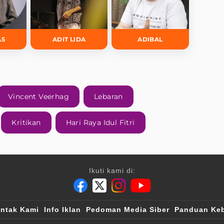
A5
ADIT LIDA
ADIBAL
Vincent Veerhag
Lebaran
Kritikan
Hari Raya Idul Fitri
Ikuti kami di:
ntak Kami
Info Iklan
Pedoman Media Siber
Panduan Keb