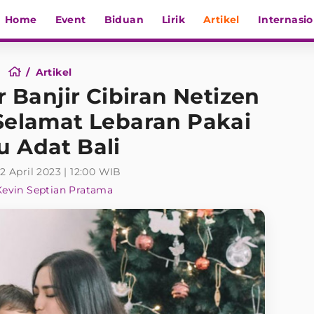
Home
Event
Biduan
Lirik
Artikel
Internasio
Artikel
r Banjir Cibiran Netizen
Selamat Lebaran Pakai
u Adat Bali
2 April 2023 | 12:00 WIB
Kevin Septian Pratama