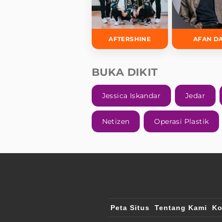
AFTERSHINE
AFAN D
BUKA DIKIT
Jessica Iskandar
Jedar
Netizen
Operasi Plastik
Peta Situs
Tentang Kami
Ko