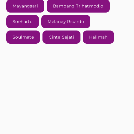
Mayangsari
Bambang Trihatmodjo
Soeharto
Melaney Ricardo
Soulmate
Cinta Sejati
Halimah