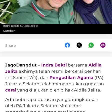
Indra Bekti & Adila Jelita
Sumber :
Share
JagoDangdut
–
Indra Bekti
bersama
Aldila
Jelita
akhirnya telah resmi bercerai per hari
ini, Senin (17/4), dan
Pengadilan Agama
(PA)
Jakarta Selatan telah mengabulkan gugatan
cerai
yang diajukan oleh pihak Aldila Jelita.
Ada beberapa putusan yang diungkapkan
oleh PA Jakarta Selatan. Mulai dari