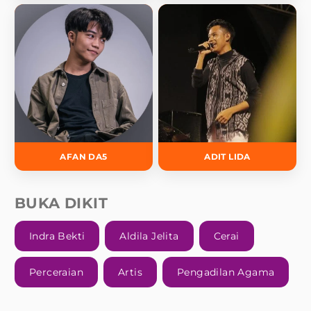
AFAN DA5
ADIT LIDA
BUKA DIKIT
Indra Bekti
Aldila Jelita
Cerai
Perceraian
Artis
Pengadilan Agama