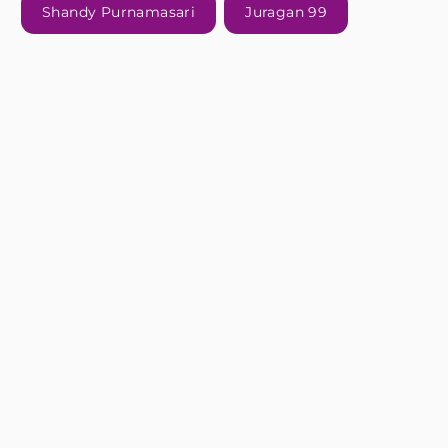
Shandy Purnamasari
Juragan 99