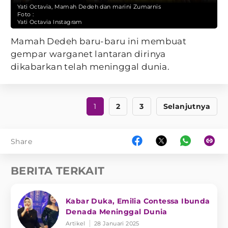
Yati Octavia, Mamah Dedeh dan marini Zumarnis
Foto :
Yati Octavia Instagram
Mamah Dedeh baru-baru ini membuat
gempar warganet lantaran dirinya
dikabarkan telah meninggal dunia.
1
2
3
Selanjutnya
Share
BERITA TERKAIT
Kabar Duka, Emilia Contessa Ibunda
Denada Meninggal Dunia
Artikel
28 Januari 2025