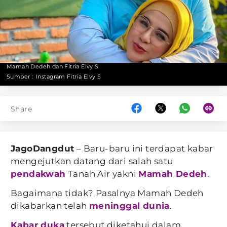
Mamah Dedeh dan Fitria Elvy S
Sumber :
Instagram Fitria Elvy S
Share
JagoDangdut
– Baru-baru ini terdapat kabar
mengejutkan datang dari salah satu
pendakwah
Tanah Air yakni
Mamah Dedeh
.
Bagaimana tidak? Pasalnya Mamah Dedeh
dikabarkan telah
meninggal dunia
.
Kabar duka
tersebut diketahui dalam