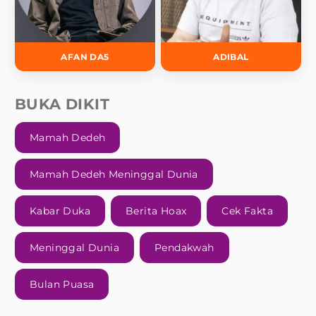
AFAN DA5
ADIBAL
BUKA DIKIT
Mamah Dedeh
Mamah Dedeh Meninggal Dunia
Kabar Duka
Berita Hoax
Cek Fakta
Meninggal Dunia
Pendakwah
Bulan Puasa