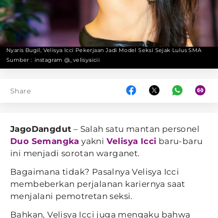
Nyaris Bugil, Velisya Icci Pekerjaan Jadi Model Seksi Sejak Lulus SMA
Sumber :
instagram @_velisyaicii
Share
JagoDangdut
– Salah satu mantan personel
Duo Semangka
yakni
Velisya Icci
baru-baru
ini menjadi sorotan warganet.
Bagaimana tidak? Pasalnya Velisya Icci
membeberkan perjalanan kariernya saat
menjalani pemotretan seksi.
Bahkan, Velisya Icci juga mengaku bahwa