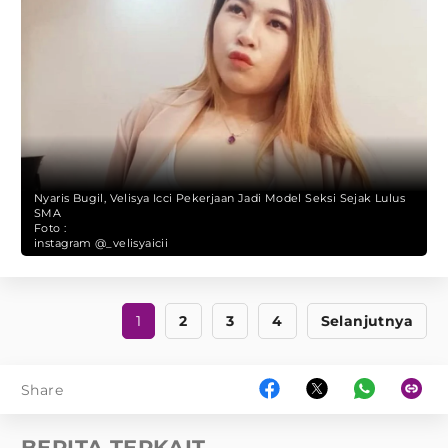
Nyaris Bugil, Velisya Icci Pekerjaan Jadi Model Seksi Sejak Lulus
SMA
Foto :
instagram @_velisyaicii
1
2
3
4
Selanjutnya
Share
BERITA TERKAIT