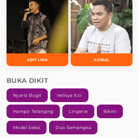
ADIT LIDA
ADIBAL
BUKA DIKIT
Nyaris Bugil
Velisya Icci
Hampir Telanjang
Lingerie
Bikini
Model Seksi
Duo Semangka