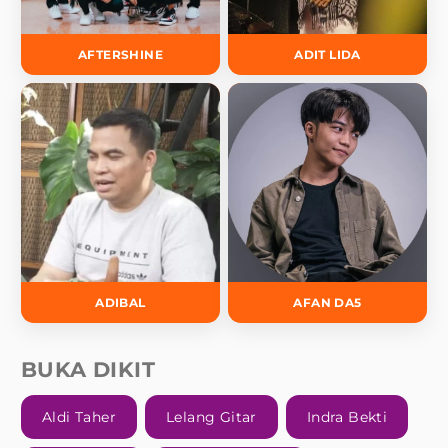
AFTERSHINE
ADIT LIDA
ADIBAL
AFAN DA5
BUKA DIKIT
Aldi Taher
Lelang Gitar
Indra Bekti