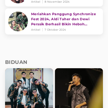
Artikel
8 November 2024
Meriahkan Panggung Synchronize
Fest 2024, Aldi Taher dan Dewi
Perssik Berhasil Bikin Heboh
Penonton
Artikel
7 Oktober 2024
BIDUAN