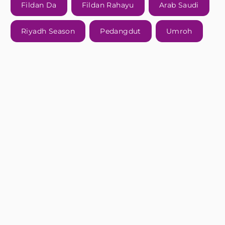
Fildan Da
Fildan Rahayu
Arab Saudi
Riyadh Season
Pedangdut
Umroh