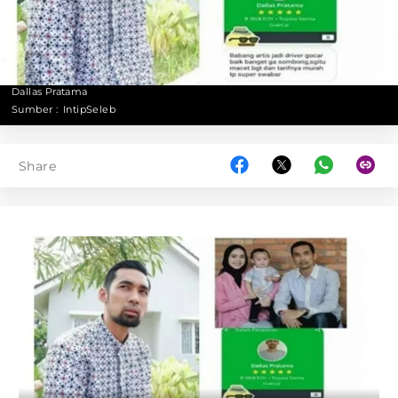
Dallas Pratama
Sumber :
IntipSeleb
Share