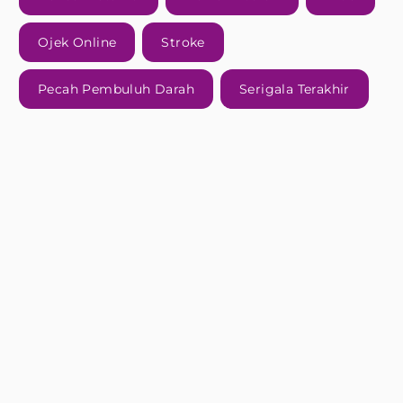
Ojek Online
Stroke
Pecah Pembuluh Darah
Serigala Terakhir