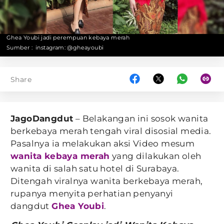
Ghea Youbi jadi perempuan kebaya merah
Sumber :
instagram: @gheayoubi
Share
JagoDangdut
– Belakangan ini sosok wanita
berkebaya merah tengah viral disosial media.
Pasalnya ia melakukan aksi Video mesum
wanita kebaya merah
yang dilakukan oleh
wanita di salah satu hotel di Surabaya.
Ditengah viralnya wanita berkebaya merah,
rupanya menyita perhatian penyanyi
dangdut
Ghea Youbi
.