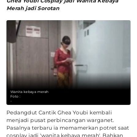
Ghea Youbi Cosplay jadi Wanita Kebaya
Merah jadi Sorotan
Wanita kebaya merah
Foto :
-
Pedangdut Cantik Ghea Youbi kembali
menjadi pusat perbincangan warganet.
Pasalnya terbaru ia memamerkan potret saat
cosplay jadi 'wanita kebaya merah'. Bahkan