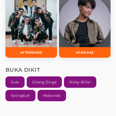
AFTERSHINE
AFAN DA5
BUKA DIKIT
Sule
Gilang Dirga
Rizky Billar
Selingkuh
Mokondo