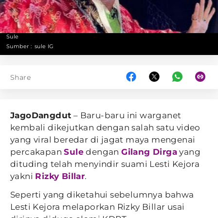
Sule
Sumber :
sule IG
Share
JagoDangdut
– Baru-baru ini warganet
kembali dikejutkan dengan salah satu video
yang viral beredar di jagat maya mengenai
percakapan
Sule
dengan
Gilang Dirga
yang
dituding telah menyindir suami Lesti Kejora
yakni
Rizky Billar
.
Seperti yang diketahui sebelumnya bahwa
Lesti Kejora melaporkan Rizky Billar usai