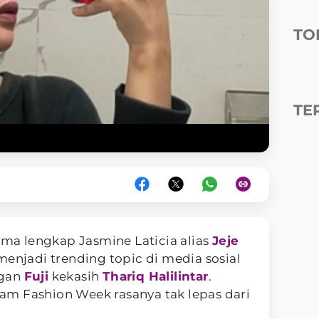
TO
TE
ama lengkap Jasmine Laticia alias
Jeje
enjadi trending topic di media sosial
ngan
Fuji
kekasih
Thariq Halilintar
.
m Fashion Week rasanya tak lepas dari