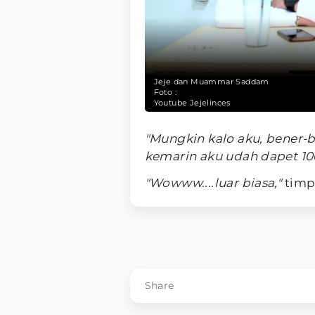
Jeje dan Muammar Saddam
Foto :
Youtube Jejelinces
"Mungkin kalo aku, bener-b
kemarin aku udah dapet 100
"Wowww....luar biasa,"
timpa
Share