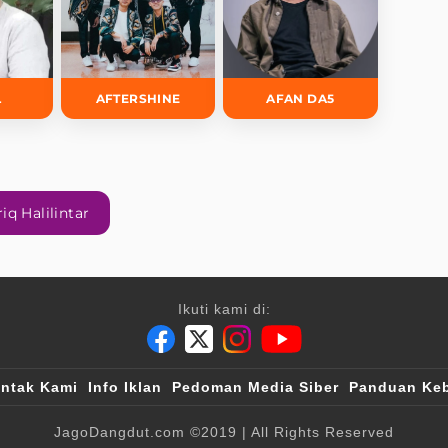
L
AFTERSHINE
AFAN DA5
iq Halilintar
Ikuti kami di:
ntak Kami
Info Iklan
Pedoman Media Siber
Panduan Keb
JagoDangdut.com
©2019
| All Rights Reserved