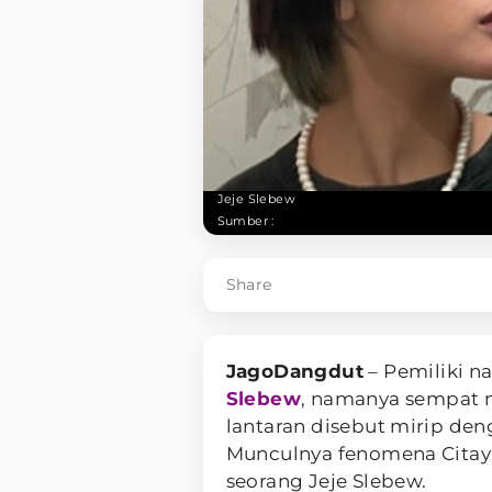
Jeje Slebew
Sumber :
Share
JagoDangdut
– Pemiliki n
Slebew
, namanya sempat m
lantaran disebut mirip de
Munculnya fenomena Citaya
seorang Jeje Slebew.