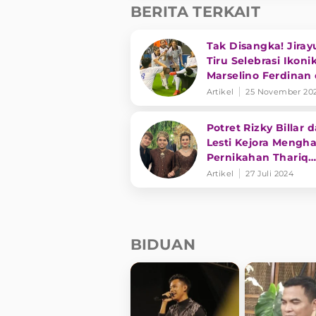
BERITA TERKAIT
Tak Disangka! Jiray
Tiru Selebrasi Ikoni
Marselino Ferdinan 
Laga Mini Soccer
Artikel
25 November 20
Potret Rizky Billar 
Lesti Kejora Mengha
Pernikahan Thariq
Halilintar dan Aaliy
Artikel
27 Juli 2024
Massaid
BIDUAN