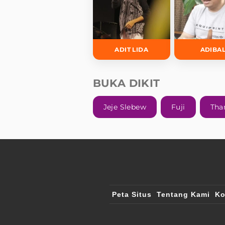
ADIT LIDA
ADIBA
BUKA DIKIT
Jeje Slebew
Fuji
Thar
Peta Situs
Tentang Kami
Ko