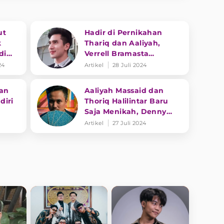
ut
Hadir di Pernikahan
k
Thariq dan Aaliyah,
di
Verrell Bramasta
Mengaku Ingin Segera
24
Artikel
28 Juli 2024
Menikah
dan
Aaliyah Massaid dan
diri
Thoriq Halilintar Baru
Saja Menikah, Denny
ah
Darko Singgung Soal
Artikel
27 Juli 2024
Perceraian