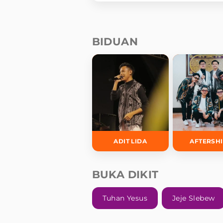
BIDUAN
ADIT LIDA
AFTERSH
BUKA DIKIT
Tuhan Yesus
Jeje Slebew