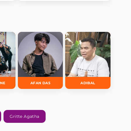
Kristen! Bikin Kaget
INE
AFAN DA5
ADIBAL
Gritte Agatha