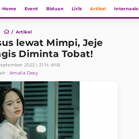
Home
Event
Biduan
Lirik
Artikel
Internasio
Artikel
us lewat Mimpi, Jeje
gis Diminta Tobat!
September 2022 | 21:14 WIB
eh :
Amalia Desy