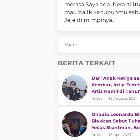
merasa Saya ada, berarti 
mau balik ke tubuhmu sebu
Jeje di mimpinya.
Share
BERITA TERKAIT
Dari Anak Ketiga s
Kembar, Intip Dere
Artis Hamil di Tahu
2024
Artikel
15 Agustus 2024
Onadio Leonardo Bl
Blakkan Sebut Tuh
Yesus Stuntman, Bo
Bokir: MasyaAllah
Artikel
15 April 2023