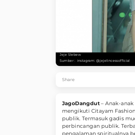
Jeje Slebew
Sumber :
instagram: @jejelincessofficial
Share
JagoDangdut
– Anak-anak
mengikuti Citayam Fashion
publik. Termasuk gadis m
perbincangan publik. Terb
pengalaman spiritualnya 