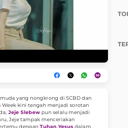
TO
TE
 muda yang nongkrong di SCBD dan
 Week kini tengah menjadi sorotan
uda,
Jeje Slebew
pun selalu menjadi
aru, Jeje tampak menceriakan
bertemu dengan
Tuhan Yesus
dalam