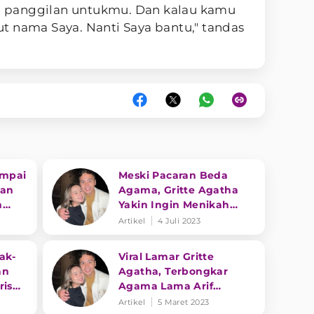
itu panggilan untukmu. Dan kalau kamu
t nama Saya. Nanti Saya bantu," tandas
ampai
Meski Pacaran Beda
tan
Agama, Gritte Agatha
n
Yakin Ingin Menikah
Dengan Gelar Intimate
Artikel
4 Juli 2023
Wedding
ak-
Viral Lamar Gritte
an
Agatha, Terbongkar
ris
Agama Lama Arif
Hidayat Sebelum Peluk
Artikel
5 Maret 2023