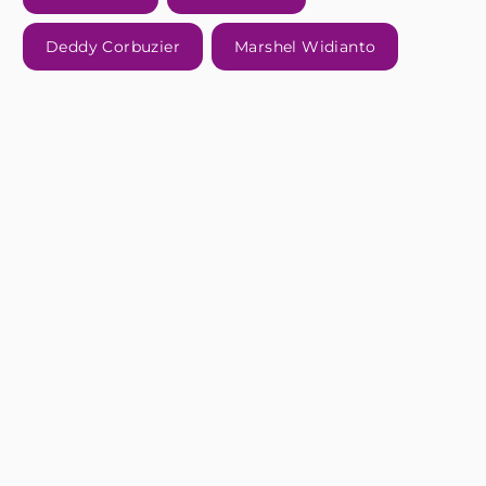
Deddy Corbuzier
Marshel Widianto