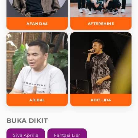
AFAN DA5
AFTERSHINE
ADIBAL
ADIT LIDA
BUKA DIKIT
Siva Aprilia
Fantasi Liar