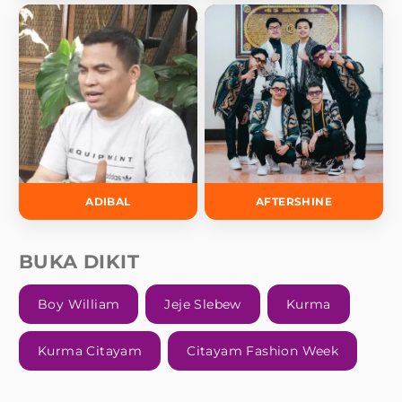
ADIBAL
AFTERSHINE
BUKA DIKIT
Boy William
Jeje Slebew
Kurma
Kurma Citayam
Citayam Fashion Week