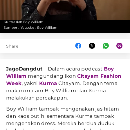
Kurma dan Boy William
Sumber :
Youtube : Boy William
Share
JagoDangdut
– Dalam acara podcast
Boy
William
mengundang ikon
Citayam Fashion
Week
, yakni
Kurma
Citayam. Dengan tema
makan malam Boy William dan Kurma
melakukan percakapan.
Boy William tampak mengenakan jas hitam
dan kaos putih, sementara Kurma tampak
mengenakan dress. Mereka berdua duduk