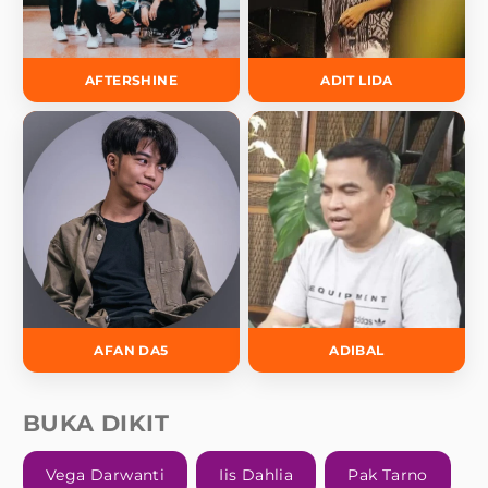
AFTERSHINE
ADIT LIDA
AFAN DA5
ADIBAL
BUKA DIKIT
Vega Darwanti
Iis Dahlia
Pak Tarno