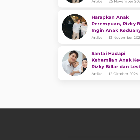
Artikel
25 November 20
Harapkan Anak
Perempuan, Rizky Bi
Ingin Anak Keduan
Berprofesi Sebagai I
Artikel
13 November 20
Santai Hadapi
Kehamilan Anak Ke
Rizky Billar dan Lest
Kejora Sudah Bany
Artikel
12 Oktober 2024
Belajar