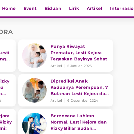
Home
Event
Biduan
Lirik
Artikel
Internasio
JORA
Punya Riwayat
esti
Prematur, Lesti Kejora
ong
Tegaskan Bayinya Sehat
Artikel
5 Januari 2025
izky
Diprediksi Anak
ra
Keduanya Perempuan, 7
a
Bulanan Lesti Kejora dan
ua
Rizky Billar Berlangsung
4
Artikel
6 Desember 2024
Meriah
ejora
Berencana Lahiran
 Rizky
Normal, Lesti Kejora dan
ni!
Rizky Billar Sudah