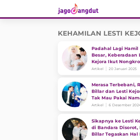
KEHAMILAN LESTI KE
Padahal Lagi Hamil
Besar, Keberadaan L
Kejora Ikut Nongkr
Bareng Suami Jadi
Artikel
20 Januari 2025
Sorotan
Merasa Terbebani, R
Billar dan Lesti Kejo
Tak Mau Pakai Nam
Leslar di Anak Ked
Artikel
6 Desember 202
Sikapnya ke Lesti K
di Bandara Disorot,
Billar Tegaskan Hal I