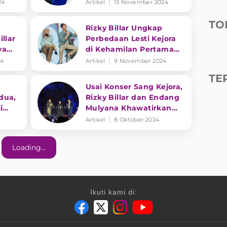
Siapkan Nama Anak
24
Artikel
13 November 2024
TO
Rizky Billar Ungkap
llar
Perbedaan Lesti Kejora
ya
di Kehamilan Pertama
ni!
dan Kedua
24
Artikel
9 November 2024
TE
Usai Konser Sang Kejora,
dua,
Rizky Billar dan Endang
i
Mulyana Khawatirkan
ak
Kondisi Kehamilan Lesti
Artikel
8 Oktober 2024
Loading...
Ikuti kami di: