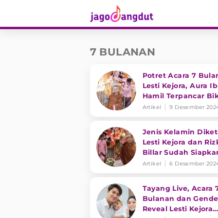
7 BULANAN
Potret Acara 7 Bul
Lesti Kejora, Aura I
Hamil Terpancar Bi
Pangling
Artikel
9 Desember 202
Jenis Kelamin Diket
Lesti Kejora dan Riz
Billar Sudah Siapka
Kamar untuk Sang P
Artikel
6 Desember 202
Tayang Live, Acara 
Bulanan dan Gende
Reveal Lesti Kejora