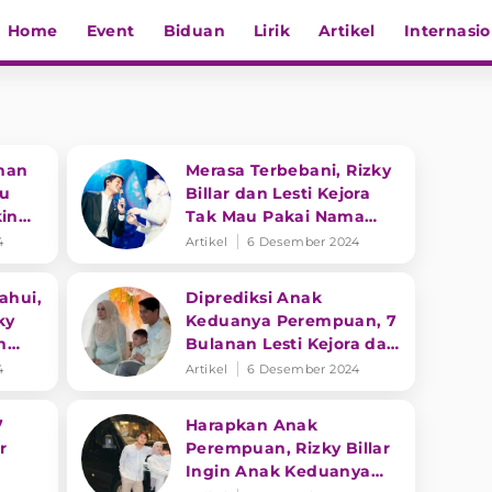
Home
Event
Biduan
Lirik
Artikel
Internasio
anan
Merasa Terbebani, Rizky
bu
Billar dan Lesti Kejora
kin
Tak Mau Pakai Nama
Leslar di Anak Kedua
4
Artikel
6 Desember 2024
ahui,
Diprediksi Anak
ky
Keduanya Perempuan, 7
n
Bulanan Lesti Kejora dan
utri
Rizky Billar Berlangsung
4
Artikel
6 Desember 2024
Meriah
7
Harapkan Anak
r
Perempuan, Rizky Billar
Ingin Anak Keduanya