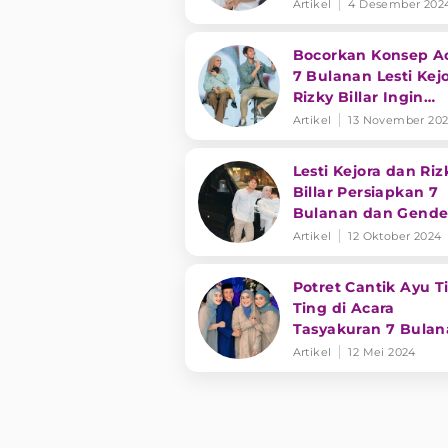
Digelar 5 Desember
Artikel
4 Desember 202
2024
Bocorkan Konsep A
7 Bulanan Lesti Kejo
Rizky Billar Ingin
Perkenalkan Adat 
Artikel
13 November 20
Lesti Kejora dan Riz
Billar Persiapkan 7
Bulanan dan Gende
Reveal, Bakal Tayan
Artikel
12 Oktober 2024
TV!
Potret Cantik Ayu T
Ting di Acara
Tasyakuran 7 Bula
Sang Adik
Artikel
12 Mei 2024