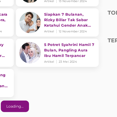
Berprofesi Sebagai Ini!
4
Artikel
13 November 2024
TO
cara
Siapkan 7 Bulanan,
ra,
Rizky Billar Tak Sabar
Ketahui Gender Anak
Sunda
Keduanya dengan Lesti
24
Artikel
12 November 2024
Kejora
TE
ky
5 Potret Syahrini Hamil 7
Bulan, Pangling Aura
r
Ibu Hamil Terpancar
g di
Artikel
23 Mei 2024
ing
nan
Loading...