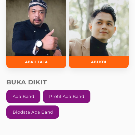
ABAH LALA
ABI KDI
BUKA DIKIT
Ada Band
Profil Ada Band
Biodata Ada Band