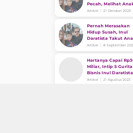
Pecah, Melihat Ana
Sudah Semakin Bes
Artikel
21 Oktober 2023
Pernah Merasakan
Hidup Susah, Inul
Daratista Takut An
Jumawa
Artikel
8 September 20
Hartanya Capai Rp
Miliar, Intip 5 Gurita
Bisnis Inul Daratista
Artikel
21 Agustus 2023
Inul Daratista Pame
Foto Bareng Adam
Suseno: Hidup Men
Bukan untuk Seks S
Artikel
16 Juli 2023
Tetap Cantik di Usia