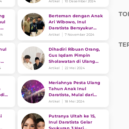
Suseno
24
Artikel
10 Desember 2024
TO
ng
Berteman dengan Anak
nul
Ari Wibowo, Inul
m
Daratista Bersyukur
l Ini
Lingkup Pergaulan
24
Artikel
7 November 2024
Putranya Positif
TE
nul
Dihadiri Ribuan Orang,
Gus Iqdam Pimpin
e
Sholawatan di Ulang
Tahun Putra Inul
4
Artikel
22 Mei 2024
Daratista
Meriahnya Pesta Ulang
m
Tahun Anak Inul
di
Daratista, Mulai dari
 Anak
Hiburan Hingga Gelar
Artikel
18 Mei 2024
Pengajian
i
Putranya Ultah ke 15,
Inul Daratista Gelar
Syukuran 3 Hari