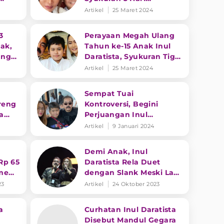
Berturut-turut
Artikel
25 Maret 2024
3
Perayaan Megah Ulang
ak,
Tahun ke-15 Anak Inul
ung
Daratista, Syukuran Tiga
Hari Penuh Kemeriahan
Artikel
25 Maret 2024
Sempat Tuai
reng
Kontroversi, Begini
ta
Perjuangan Inul
nya
Daratista Untuk Punya
Artikel
9 Januari 2024
Anak
Demi Anak, Inul
Rp 65
Daratista Rela Duet
me
dengan Slank Meski Lagi
Tidak Enak Badan
23
Artikel
24 Oktober 2023
a
Curhatan Inul Daratista
Disebut Mandul Gegara