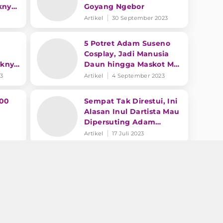
knya
Goyang Ngebor
ar
Artikel
30 September 2023
5 Potret Adam Suseno
Cosplay, Jadi Manusia
aknya
Daun hingga Maskot Mie
Instan
23
Artikel
4 September 2023
300
Sempat Tak Direstui, Ini
Alasan Inul Dartista Mau
Dipersuting Adam
Suseno yang Terpaut
Artikel
17 Juli 2023
Usia 19 Tahun
r
Ingin Balas Kebaikan
Sang Ayah, Inul
ikah
Daratista Bagikan
aja
Momen Haru Sang Putra
Artikel
21 Juni 2023
 44,
Inul Daratista Cerita