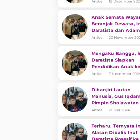
Neko-neko
Artikel
12 Desember 20
Anak Semata Waya
Beranjak Dewasa, I
Daratista dan Ada
Suseno Takutkan Ha
Artikel
23 November 20
Mengaku Bangga, I
Daratista Siapkan
Pendidikan Anak k
Luar Negeri
Artikel
7 November 202
Dibanjiri Lautan
Manusia, Gus Iqda
Pimpin Sholawatan 
Acara Ulang Tahun
Artikel
21 Mei 2024
Inul Daratista
Terharu, Ternyata In
Alasan Dibalik Inul
Daratista Posesif ke