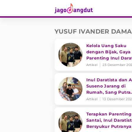
YUSUF IVANDER DAMA
Kelola Uang Saku
dengan Bijak, Gaya
Parenting Inul Dara
Jadi Sorotan Netize
Artikel
23 Desember 20
Inul Daratista dan
Suseno Jarang di
Rumah, Sang Putra
Ungkap Rasa Kang
Artikel
13 Desember 20
Terapkan Parenting
Santai, Inul Daratis
Bersyukur Putranya