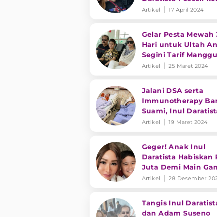
Anak
Artikel
17 April 2024
Gelar Pesta Mewah 
Hari untuk Ultah An
Segini Tarif Mangg
Inul Daratista
Artikel
25 Maret 2024
Jalani DSA serta
Immunotherapy Ba
Suami, Inul Daratis
Ingin Temani Putra
Artikel
19 Maret 2024
Sampai Tua
Geger! Anak Inul
Daratista Habiskan 
Juta Demi Main Ga
Online, Begini
Artikel
28 Desember 20
Selengkapnya
Tangis Inul Daratist
dan Adam Suseno