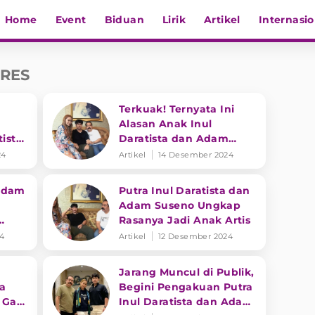
Home
Event
Biduan
Lirik
Artikel
Internasio
RES
Terkuak! Ternyata Ini
Alasan Anak Inul
tista
Daratista dan Adam
n
Suseno Enggan Tampil
24
Artikel
14 Desember 2024
di Layar Kaca
 Adam
Putra Inul Daratista dan
Adam Suseno Ungkap
Rasanya Jadi Anak Artis
en
24
Artikel
12 Desember 2024
Jarang Muncul di Publik,
ta
Begini Pengakuan Putra
 Gak
Inul Daratista dan Adam