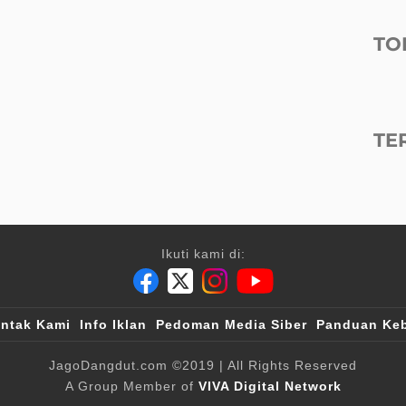
TO
TE
Ikuti kami di:
ntak Kami
Info Iklan
Pedoman Media Siber
Panduan Keb
JagoDangdut.com
©2019
| All Rights Reserved
A Group Member of
VIVA Digital Network