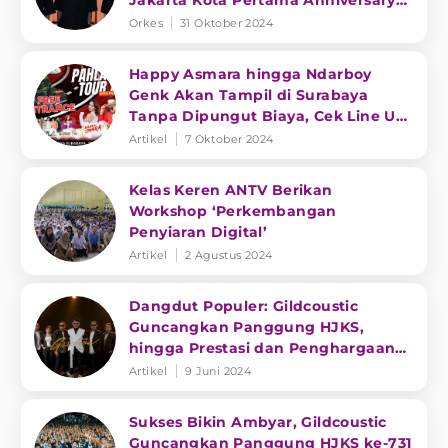
Jakarta Kota Pertama Anniversary
Tour
Orkes
31 Oktober 2024
Happy Asmara hingga Ndarboy
Genk Akan Tampil di Surabaya
Tanpa Dipungut Biaya, Cek Line Up
Nya!
Artikel
7 Oktober 2024
Kelas Keren ANTV Berikan
Workshop ‘Perkembangan
Penyiaran Digital’
Artikel
2 Agustus 2024
Dangdut Populer: Gildcoustic
Guncangkan Panggung HJKS,
hingga Prestasi dan Penghargaan
Lady Rara
Artikel
9 Juni 2024
Sukses Bikin Ambyar, Gildcoustic
Guncangkan Panggung HJKS ke-731